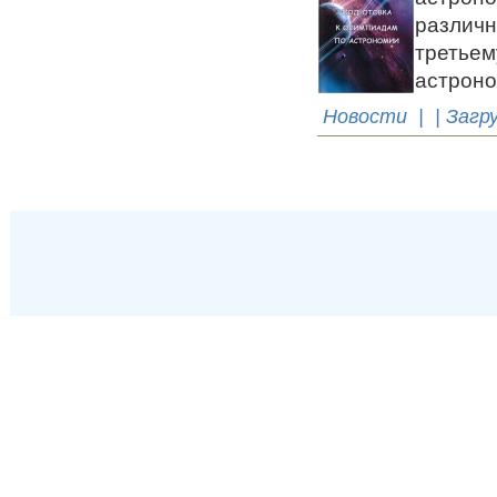
различ
треть
астроно
Новости
| | Загр