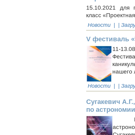
15.10.2021 для 
класс «Проектная
Новости
| | Загр
V фестиваль «
11-13.0
Фестив
каникул
нашего 
Новости
| | Загр
Сугакевич А.Г
по астрономии,
В МГО
астрон
Сугаке