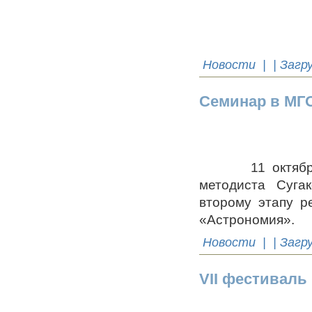
Новости
| | Загр
Семинар в М
11 октября в 
методиста Суга
второму этапу р
«Астрономия».
Новости
| | Загр
VII фестиваль