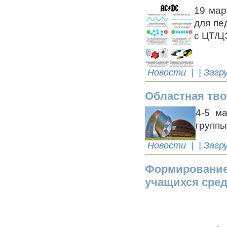
19 мар
для пе
с ЦТ/Ц
Новости
| | Загр
Областная тво
4-5 м
группы
Новости
| | Загр
Формирование 
учащихся сред