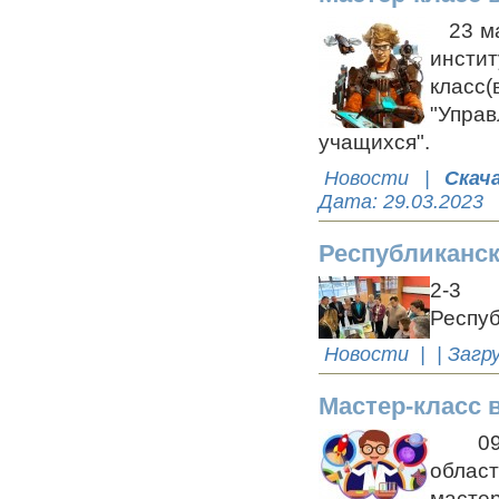
23 мар
инсти
класс
"Упр
учащихся".
Новости
|
Скач
Дата:
29.03.2023
Республиканск
2-3 
Респуб
Новости
| | Загр
Мастер-класс 
09 ф
облас
мастер