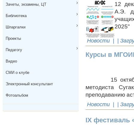
12 дек
Зачеты, экзамены, ЦТ
А.Э. д
Библиотека
учащих
2025"
Шпаргалки
Проекты
Новости
| | Загр
Педагогу
Курсы в МГО
Видео
СМИ о клубе
15 октября в 
Электронный консультант
методиста Суга
преподаванию ас
Фотоальбом
Новости
| | Загр
IХ фестиваль 