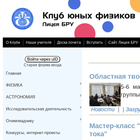
О Клубе
Наши учителя
Доска почета
Вступить
Сайт Лицея БРУ
Войти через uID
Старая форма входа
Главная
Областная тво
ФИЗИКА
5-6 м
группы
АСТРОНОМИЯ
Новости
| | Загр
Исследовательская деятельность
Олимпиаднику
Мастер-класс 
тока"
Конкурсы, интернет-проекты