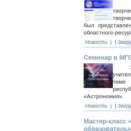
16-17
творч
творче
был представле
областного ресур
Новости
| | Загр
Семинар в М
15 ок
учител
теме
респу
«Астрономия».
Новости
| | Загр
Мастер-класс 
образовательн