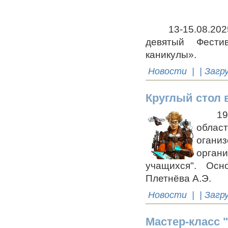
13-15.08.2025 г
девятый Фестив
каникулы».
Новости
| | Загр
Круглый стол
19 ав
облас
огани
орган
учащихся". Осн
Плетнёва А.Э.
Новости
| | Загр
Мастер-класс 