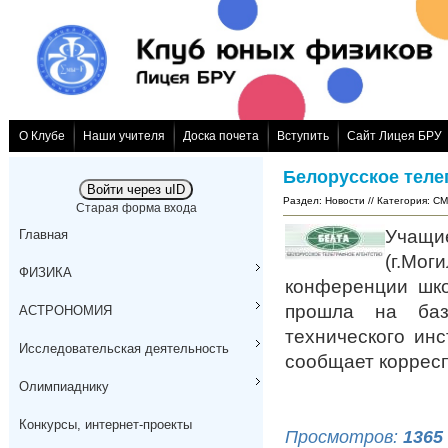
О Клубе
Наши учителя
Доска почета
Вступить
Сайт Лицея БРУ
Белорусское теле
Войти через uID
Раздел
:
Новости
// Категория
:
СМ
Старая форма входа
Учащи
Главная
(г.Мог
ФИЗИКА
конференции шко
прошла на базе
АСТРОНОМИЯ
технического ин
Исследовательская деятельность
сообщает коррес
Олимпиаднику
Конкурсы, интернет-проекты
Просмотров
:
1365