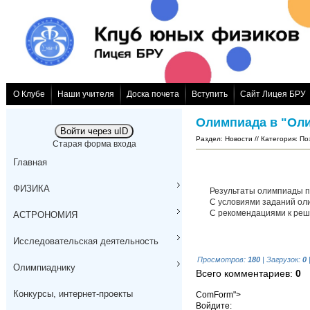
О Клубе
Наши учителя
Доска почета
Вступить
Сайт Лицея БРУ
Олимпиада в "Ол
Войти через uID
Раздел
:
Новости
// Категория
:
По
Старая форма входа
Главная
ФИЗИКА
Результаты олимпиады по а
С условиями заданий оли
С рекомендациями к реше
АСТРОНОМИЯ
Исследовательская деятельность
Просмотров
:
180
|
Загрузок
:
0
Олимпиаднику
Всего комментариев
:
0
Конкурсы, интернет-проекты
ComForm">
Войдите: