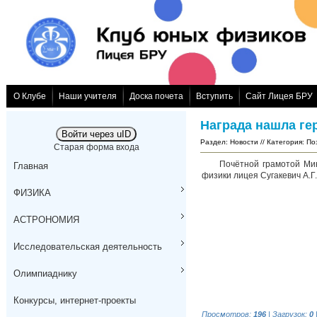
О Клубе
Наши учителя
Доска почета
Вступить
Сайт Лицея БРУ
Награда нашла ге
Войти через uID
Раздел
:
Новости
// Категория
:
По
Старая форма входа
Почётной грамотой Минис
Главная
физики лицея Сугакевич А.Г.
ФИЗИКА
АСТРОНОМИЯ
Исследовательская деятельность
Олимпиаднику
Конкурсы, интернет-проекты
Просмотров
:
196
|
Загрузок
:
0