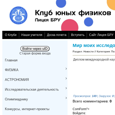
О Клубе
Наши учителя
Доска почета
Вступить
Сайт Лицея БРУ
Мир моих исслед
Войти через uID
Раздел
:
Новости
// Категория
:
По
Старая форма входа
Диплом международной науч
Главная
ФИЗИКА
АСТРОНОМИЯ
Исследовательская деятельность
Просмотров
:
149
|
Загрузок
:
0
Олимпиаднику
Всего комментариев
:
0
Конкурсы, интернет-проекты
ComForm">
Войдите: