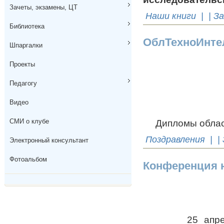
Зачеты, экзамены, ЦТ
Наши книги
| | З
Библиотека
ОблТехноИнтел
Шпаргалки
Проекты
Педагогу
Видео
СМИ о клубе
Дипломы областно
Поздравления
| |
Электронный консультант
Фотоальбом
Конференция 
25 апреля про