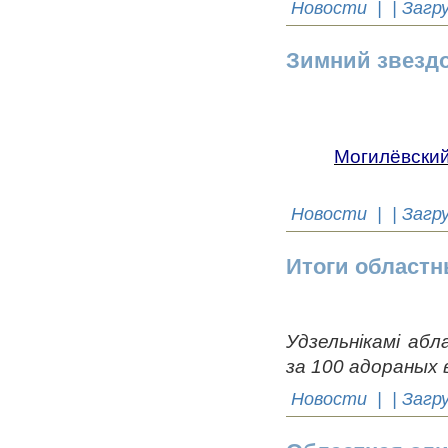
Новости
| | Загр
Зимний звезд
Могилёвский
Новости
| | Загр
Итоги областн
Удзельнікамі абл
за 100 адораных в
Новости
| | Загр