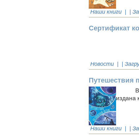
Наши книги
| | З
Сертификат к
Новости
| | Загр
Путешествия п
В изда
издана к
Наши книги
| | З