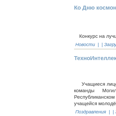
Ко Дню космо
Конкурс на лучш
Новости
| | Загр
ТехноИнтелле
Учащиеся лицея 
команды Моги
Республиканско
учащейся молодё
Поздравления
| |