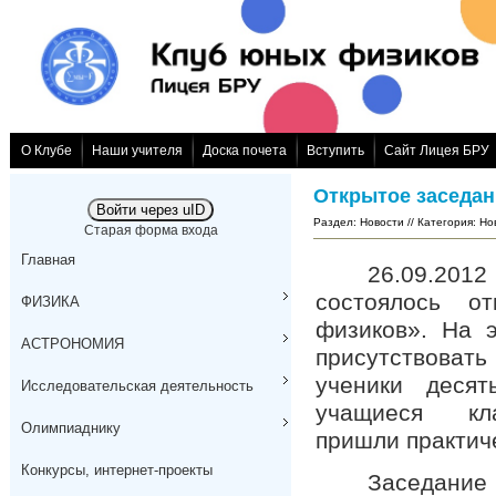
О Клубе
Наши учителя
Доска почета
Вступить
Сайт Лицея БРУ
Открытое заседан
Войти через uID
Раздел
:
Новости
// Категория
:
Но
Старая форма входа
Главная
26.09.20
состоялось о
ФИЗИКА
физиков». На 
АСТРОНОМИЯ
присутствоват
ученики десят
Исследовательская деятельность
учащиеся клас
Олимпиаднику
пришли практич
Конкурсы, интернет-проекты
Заседание