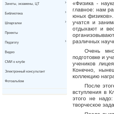
«Физика - наук
Зачеты, экзамены, ЦТ
главное: нам ра
Библиотека
юных физиков». 
учатся и заним
Шпаргалки
отдыхают и ве
Проекты
организовываю
различных науч
Педагогу
Очень мно
Видео
подготовке и уч
СМИ о клубе
учеников лице
Конечно, ныне
Электронный консультант
коллекцию награ
Фотоальбом
После этог
вступления в К
этого не надо
творческое зада