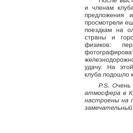
После выст
и членам клуб
предложения 
просмотрели ещ
поездкам на о
страны и гор
физиков: пе
фотографиров
железнодорожн
удачу. На это
клуба подошло к
P.S. Очень
атмосфера в Кл
настроены на 
замечательный