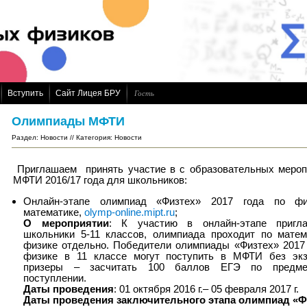
Вступить
Сайт Лицея БРУ
Гость
Олимпиады МФТИ
Раздел
:
Новости
// Категория
:
Новости
Приглашаем принять участие в с образовательных мероп
МФТИ 2016/17 года для школьников:
Онлайн-этапе олимпиад «Физтех» 2017 года по ф
математике,
olymp-online.mipt.ru
;
О мероприятии
: К участию в онлайн-этапе пригл
школьники 5-11 классов, олимпиада проходит по матем
физике отдельно. Победители олимпиады «Физтех» 2017 
физике в 11 классе могут поступить в МФТИ без экз
призеры – засчитать 100 баллов ЕГЭ по предме
поступлении.
Даты проведения
: 01 октября 2016 г.– 05 февраля 2017 г.
Даты проведения заключительного этапа олимпиад «Ф