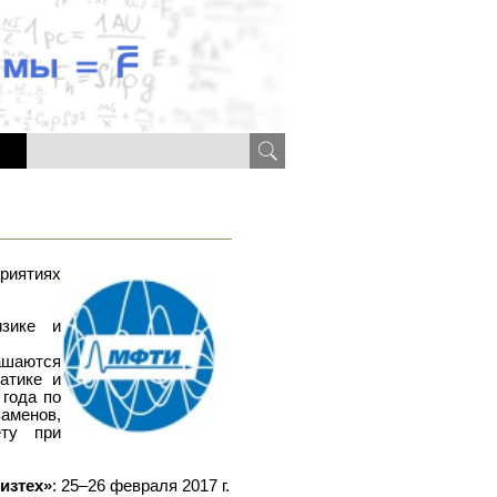
риятиях
изике и
ашаются
атике и
года по
аменов,
ту при
изтех»
: 25–26 февраля 2017 г.