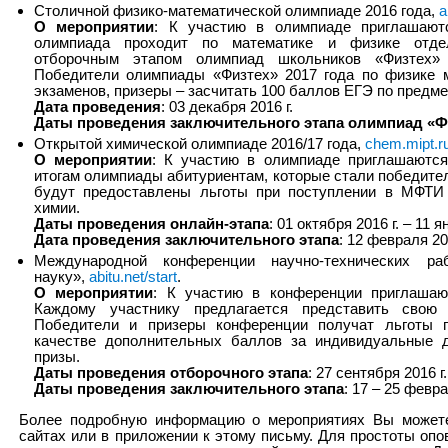
Столичной физико-математической олимпиаде 2016 года,
a
О мероприятии
: К участию в олимпиаде приглашаютс
олимпиада проходит по математике и физике отде
отборочным этапом олимпиад школьников «Физтех»
Победители олимпиады «Физтех» 2017 года по физике 
экзаменов, призеры – засчитать 100 баллов ЕГЭ по предме
Дата проведения
: 03 декабря 2016 г.
Даты проведения заключительного этапа олимпиад «Ф
Открытой химической олимпиаде 2016/17 года,
chem.mipt.r
О мероприятии
: К участию в олимпиаде приглашаются
итогам олимпиады абитуриентам, которые стали победител
будут предоставлены льготы при поступлении в МФТИ
химии.
Даты проведения онлайн-этапа
: 01 октября 2016 г. – 11 я
Дата проведения заключительного этапа
: 12 февраля 201
Международной конференции научно-технических р
науку»,
abitu.net/start
.
О мероприятии
: К участию в конференции приглашаю
Каждому участнику предлагается представить свою 
Победители и призеры конференции получат льготы 
качестве дополнительных баллов за индивидуальные д
призы.
Даты проведения отборочного этапа
: 27 сентября 2016 г.
Даты проведения заключительного этапа
: 17 – 25 февра
Более подробную информацию о мероприятиях Вы можете
сайтах или в приложении к этому письму. Для простоты о