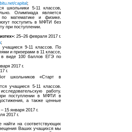
bitu.net/capital
;
я школьники 5-11 классов,
льно. Олимпиада является
 по математике и физике.
могут поступить в МФТИ без
ту при поступлении.
изтех»
: 25–26 февраля 2017 г.
u
;
 учащиеся 9-11 классов. По
ями и призерами в 11 классе,
 в виде 100 баллов ЕГЭ по
нваря 2017 г.
7 г.
абот школьников «Старт в
тся учащиеся 5-11 классов.
исследовательскую работу.
при поступлении в МФТИ в
остижения, а также ценные
 – 15 января 2017 г.
ля 2017 г.
 найти на соответствующих
повещения Ваших учащихся мы